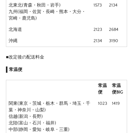
北東北(青森・秋田・岩手)
1573
2134
九州(福岡・佐賀・長崎・熊本・大分・
宮崎・鹿児島)
北海道
2123
2684
沖縄
2134
3190
■改定後の配送料金
常温便
常温
常温
便
便BIG
関東(東京・茨城・栃木・群馬・埼玉・千
1023
1419
葉・神奈川・山梨)
信越(新潟・長野)
北陸(富山・石川・福井)
中部(静岡・愛知・岐阜・三重)