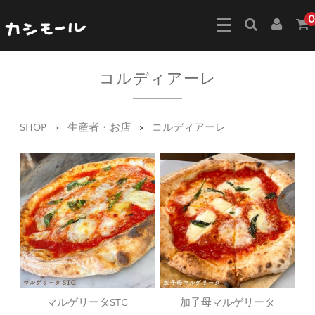
0
コルディアーレ
SHOP
>
生産者・お店
>
コルディアーレ
マルゲリータSTG
加子母マルゲリータ