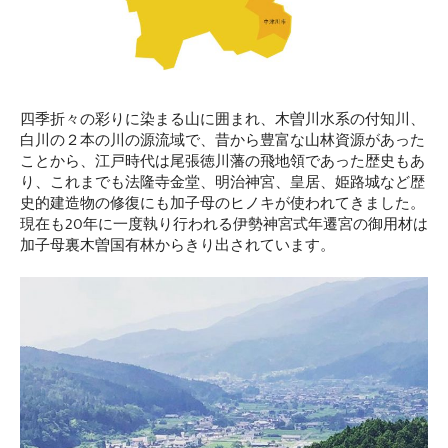
四季折々の彩りに染まる山に囲まれ、木曽川水系の付知川、
白川の２本の川の源流域で、昔から豊富な山林資源があった
ことから、江戸時代は尾張徳川藩の飛地領であった歴史もあ
り、これまでも法隆寺金堂、明治神宮、皇居、姫路城など歴
史的建造物の修復にも加子母のヒノキが使われてきました。
現在も20年に一度執り行われる伊勢神宮式年遷宮の御用材は
加子母裏木曽国有林からきり出されています。