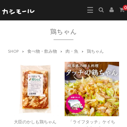
0
鶏ちゃん
SHOP
>
食べ物・飲み物
>
肉・魚
>
鶏ちゃん
大臣のかしも鶏ちゃん
「ライフタッチ」ケイち