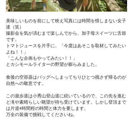
美味しいものを前にして映え写真には時間を惜しまない女子
達（笑）
撮影会を気が済むまで楽しんでから、加子母スイーツに舌鼓
です。
トマトジュースを片手に、「今度はあそこを取材してみたい
よね！！」
「こんな企画もやってみたい！！」
とカシモールライターの野望が膨らみました。
食後の空容器はバッグへしまってちりひとつ残さず帰るのが
自然への敬意です。
この遊歩道は小秀山登山道に続いているので、この先を進む
と滝や素晴らしい眺望が待ち受けています。しかし登頂まで
は片道4時間程の時間と体力を要します。
万全の装備で挑戦してくださいね。