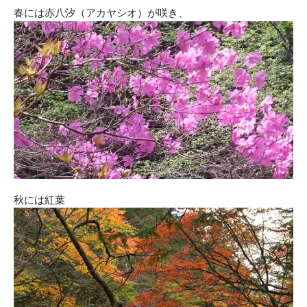
春には赤八汐（アカヤシオ）が咲き、
秋には紅葉