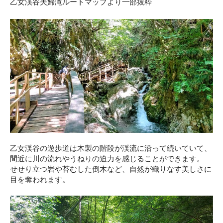
乙女渓谷夫婦滝ルートマップより一部抜粋
乙女渓谷の遊歩道は木製の階段が渓流に沿って続いていて、
間近に川の流れやうねりの迫力を感じることができます。
せせり立つ岩や苔むした倒木など、自然が織りなす美しさに
目を奪われます。