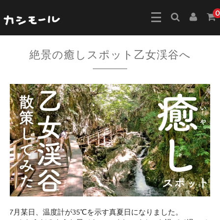
0
絶景の癒しスポット乙女渓谷へ
7月某日、温度計が35℃を示す真夏日になりました。