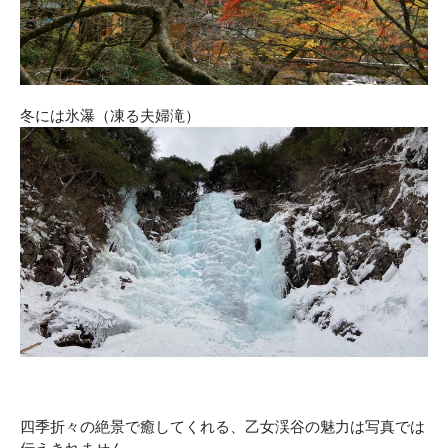
冬には氷瀑（凍る夫婦滝）
四季折々の絶景で癒してくれる、乙女渓谷の魅力は写真では