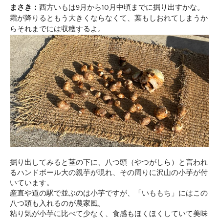
まさき：
西方いもは9月から10月中頃までに掘り出すかな。
霜が降りるともう大きくならなくて、葉もしおれてしまうか
らそれまでには収穫するよ。
掘り出してみると茎の下に、八つ頭（やつがしら）と言われ
るハンドボール大の親芋が現れ、その周りに沢山の小芋が付
いています。
産直や道の駅で並ぶのは小芋ですが、「いももち」にはこの
八つ頭も入れるのが農家風。
粘り気が小芋に比べて少なく、食感もほくほくしていて美味