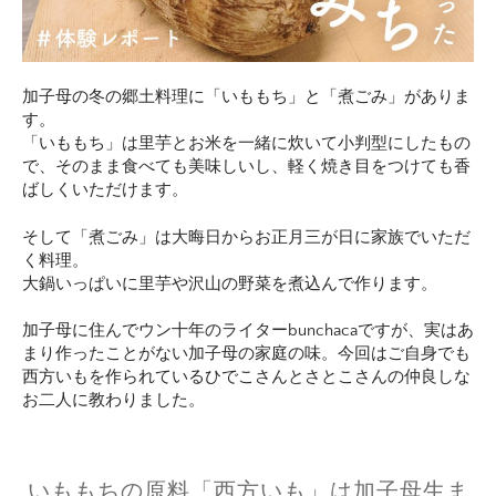
加子母の冬の郷土料理に「いももち」と「煮ごみ」がありま
す。
「いももち」は里芋とお米を一緒に炊いて小判型にしたもの
で、そのまま食べても美味しいし、軽く焼き目をつけても香
ばしくいただけます。
そして「煮ごみ」は大晦日からお正月三が日に家族でいただ
く料理。
大鍋いっぱいに里芋や沢山の野菜を煮込んで作ります。
加子母に住んでウン十年のライターbunchacaですが、実はあ
まり作ったことがない加子母の家庭の味。今回はご自身でも
西方いもを作られているひでこさんとさとこさんの仲良しな
お二人に教わりました。
いももちの原料「西方いも」は加子母生ま