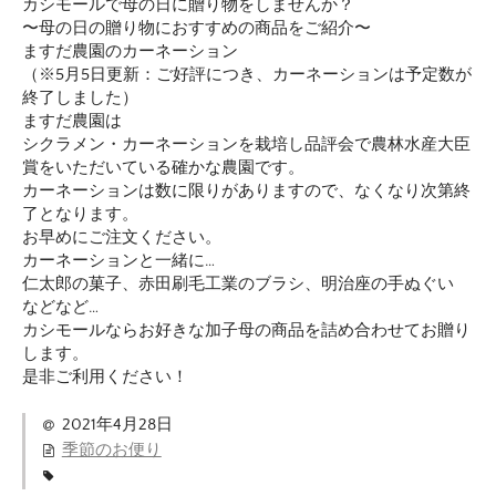
カシモールで母の日に贈り物をしませんか？
〜母の日の贈り物におすすめの商品をご紹介〜
ますだ農園のカーネーション
（※5月5日更新：ご好評につき、カーネーションは予定数が
終了しました）
ますだ農園は
シクラメン・カーネーションを栽培し品評会で農林水産大臣
賞をいただいている確かな農園です。
カーネーションは数に限りがありますので、なくなり次第終
了となります。
お早めにご注文ください。
カーネーションと一緒に…
仁太郎の菓子、赤田刷毛工業のブラシ、明治座の手ぬぐい
などなど…
カシモールならお好きな加子母の商品を詰め合わせてお贈り
します。
是非ご利用ください！
2021年4月28日
季節のお便り