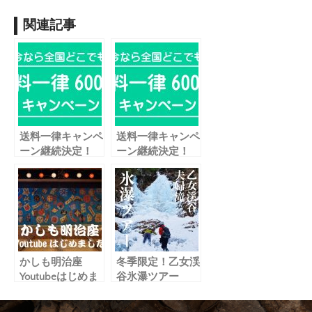
関連記事
送料一律キャンペ
送料一律キャンペ
ーン継続決定！
ーン継続決定！
かしも明治座
冬季限定！乙女渓
Youtubeはじめま
谷氷瀑ツアー
した