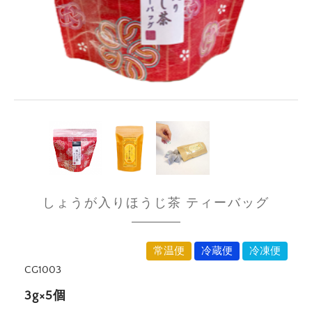
しょうが入りほうじ茶 ティーバッグ
常温便
冷蔵便
冷凍便
CG1003
3g×5個