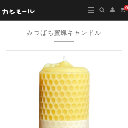
0
みつばち蜜蝋キャンドル