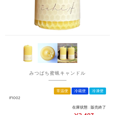
みつばち蜜蝋キャンドル
常温便
冷蔵便
冷凍便
IF1002
在庫状態 : 販売終了