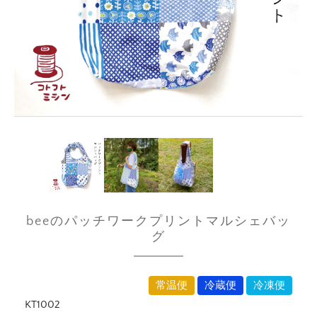
beeのパッチワークプリントマルシェバッ
グ
常温便
冷蔵便
冷凍便
KT1002