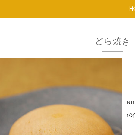
H
どら焼き
NT1
1