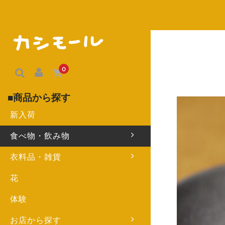
0
商品から探す
新入荷
食べ物・飲み物
ゃん
衣料品・雑貨
花
体験
ト
お店から探す