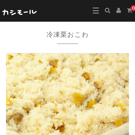
0
冷凍栗おこわ