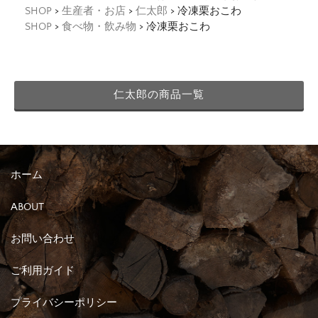
SHOP
>
生産者・お店
>
仁太郎
> 冷凍栗おこわ
SHOP
>
食べ物・飲み物
> 冷凍栗おこわ
仁太郎の商品一覧
ホーム
ABOUT
お問い合わせ
ご利用ガイド
プライバシーポリシー