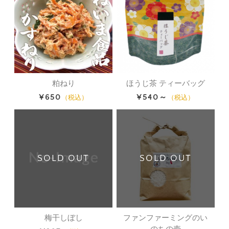
粕ねり
ほうじ茶 ティーバッグ
¥650
¥540～
（税込）
（税込）
SOLD OUT
SOLD OUT
梅干しぼし
ファンファーミングのい