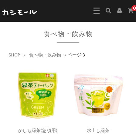
0
食べ物・飲み物
SHOP
>
食べ物・飲み物
>
ページ 3
かしも緑茶(急須用)
水出し緑茶